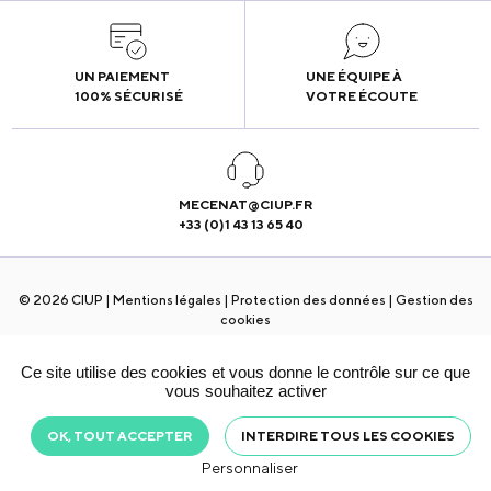
Néerlandais
-
Unique
UN PAIEMENT
UNE ÉQUIPE À
100% SÉCURISÉ
VOTRE ÉCOUTE
MECENAT@CIUP.FR
+33 (0)1 43 13 65 40
© 2026 CIUP |
Mentions légales
|
Protection des données
|
Gestion des
cookies
Ce site utilise des cookies et vous donne le contrôle sur ce que
vous souhaitez activer
OK, TOUT ACCEPTER
INTERDIRE TOUS LES COOKIES
Personnaliser