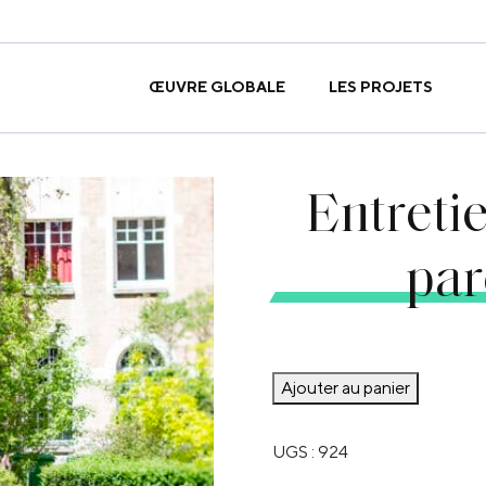
ŒUVRE GLOBALE
LES PROJETS
Entreti
par
quantité
Ajouter au panier
de
Entretien
UGS :
924
et